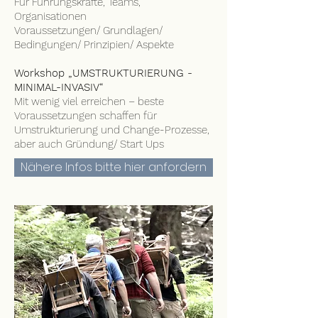
Für Führungskräfte, Teams,
Organisationen
Voraussetzungen/ Grundlagen/
Bedingungen/ Prinzipien/ Aspekte
Workshop „UMSTRUKTURIERUNG -
MINIMAL-INVASIV“
Mit wenig viel erreichen – beste
Voraussetzungen schaffen für
Umstrukturierung und Change-Prozesse,
aber auch Gründung/ Start Ups
Nähere Infos bitte hier anfordern