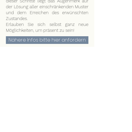
dieser Schritte liegt das Augenmerk auf
der Lösung aller einschränkenden Muster
und dem Erreichen des erwünschten
Zustandes.
Erlauben Sie sich selbst ganz neue
Möglichkeiten, um präsent zu sein!
Nähere Infos bitte hier anfordern
Termine
9./10.1.24
Ausbildungskurs
Touch for Health 1