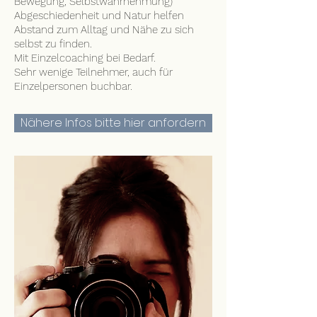
Bewegung, Selbstwahrnehmung)
Abgeschiedenheit und Natur helfen
Abstand zum Alltag und Nähe zu sich
selbst zu finden.
Mit Einzelcoaching bei Bedarf.
Sehr wenige Teilnehmer, auch für
Einzelpersonen buchbar.
Nähere Infos bitte hier anfordern