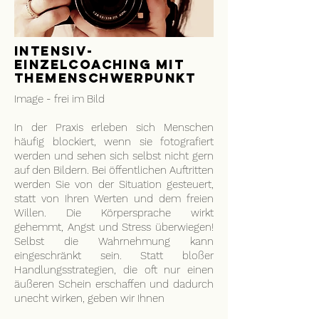
Intensiv-
Einzelcoaching mit
Themenschwerpunkt
Image - frei im Bild
In der Praxis erleben sich Menschen
häufig blockiert, wenn sie fotografiert
werden und sehen sich selbst nicht gern
auf den Bildern. Bei öffentlichen Auftritten
werden Sie von der Situation gesteuert,
statt von Ihren Werten und dem freien
Willen. Die Körpersprache wirkt
gehemmt, Angst und Stress überwiegen!
Selbst die Wahrnehmung kann
eingeschränkt sein. Statt bloßer
Handlungsstrategien, die oft nur einen
äußeren Schein erschaffen und dadurch
unecht wirken, geben wir Ihnen